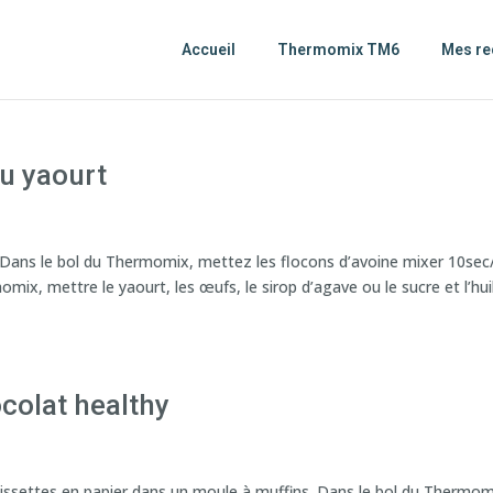
Accueil
Thermomix TM6
Mes re
au yaourt
 Dans le bol du Thermomix, mettez les flocons d’avoine mixer 10sec/
mix, mettre le yaourt, les œufs, le sirop d’agave ou le sucre et l’hui
colat healthy
aissettes en papier dans un moule à muffins. Dans le bol du Thermom