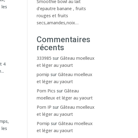
Smoothie bowl au lait
 les
d’epautre banane , fruits
rouges et fruits
secs,amandes,noix…
Commentaires
récents
333985
sur
Gâteau moelleux
t 4
et léger au yaourt
...
pornip
sur
Gâteau moelleux
et léger au yaourt
Porn Pics
sur
Gâteau
moelleux et léger au yaourt
Porn IP
sur
Gâteau moelleux
et léger au yaourt
emps,
Pornip
sur
Gâteau moelleux
 les
et léger au yaourt